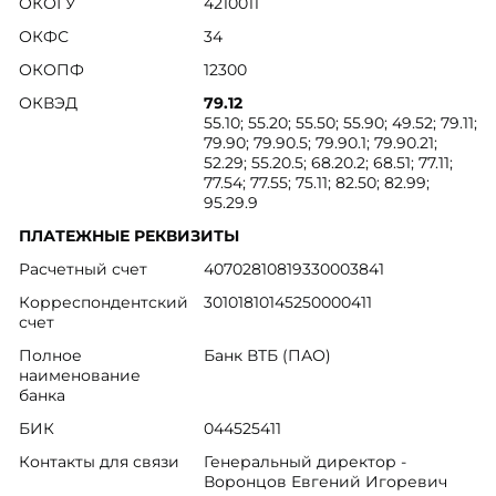
ОКОГУ
4210011
ОКФС
34
ОКОПФ
12300
ОКВЭД
79.12
55.10; 55.20; 55.50; 55.90; 49.52; 79.11;
79.90; 79.90.5; 79.90.1; 79.90.21;
52.29; 55.20.5; 68.20.2; 68.51; 77.11;
77.54; 77.55; 75.11; 82.50; 82.99;
95.29.9
ПЛАТЕЖНЫЕ РЕКВИЗИТЫ
Расчетный счет
40702810819330003841
Корреспондентский
30101810145250000411
счет
Полное
Банк ВТБ (ПАО)
наименование
банка
БИК
044525411
Контакты для связи
Генеральный директор -
Воронцов Евгений Игоревич