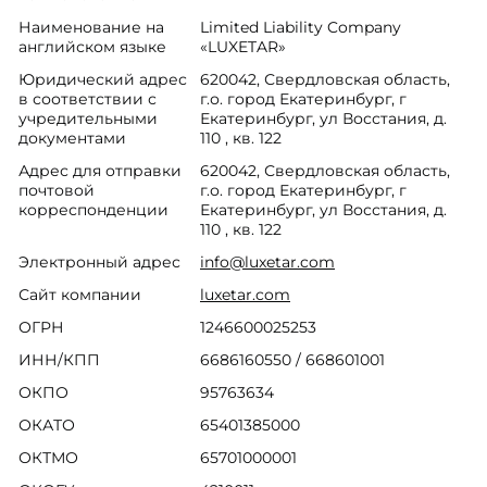
Наименование на
Limited Liability Company
английском языке
«LUXETAR»
Юридический адрес
620042, Свердловская область,
в соответствии с
г.о. город Екатеринбург, г
учредительными
Екатеринбург, ул Восстания, д.
документами
110 , кв. 122
Адрес для отправки
620042, Свердловская область,
почтовой
г.о. город Екатеринбург, г
корреспонденции
Екатеринбург, ул Восстания, д.
110 , кв. 122
Электронный адрес
info@luxetar.com
Сайт компании
luxetar.com
ОГРН
1246600025253
ИНН/КПП
6686160550 / 668601001
ОКПО
95763634
ОКАТО
65401385000
ОКТМО
65701000001