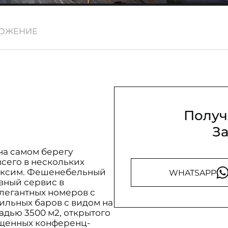
ОЖЕНИЕ
Получ
З
на самом берегу
всего в нескольких
Таксим. Фешенебельный
WHATSAPP
вный сервис в
легантных номеров с
тильных баров с видом на
дью 3500 м2, открытого
ащенных конференц-