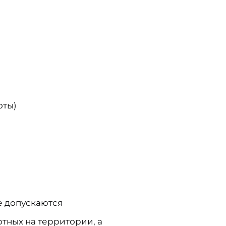
оты)
не допускаются
отных на территории, а