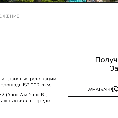
ОЖЕНИЕ
Получ
З
нт и плановые реновации
 площадь 152 000 кв.м.
WHATSAPP
й (блок А и блок В),
этажных вилл посреди