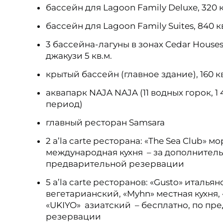
бассейн для Lagoon Family Deluxe, 320 к
бассейн для Lagoon Family Suites, 840 к
3 бассейна-лагуны в зонах Cedar Houses,
джакузи 5 кв.м.
крытый бассейн (главное здание), 160 кв
аквапарк NAJA NAJA (11 водных горок, 1 
период)
главный ресторан Samsara
2 a’la carte ресторана: «The Sea Club» 
международная кухня – за дополнитель
предварительной резервации
5 a’la carte ресторанов: «Gusto» итальян
вегетарианский, «Myhn» местная кухня,
«UKIYO» азиатский – бесплатно, по пр
резервации