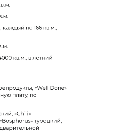
в.м.
в.м.
 каждый по 166 кв.м.,
.м.
4000 кв.м., в летний
морепродукты, «Well Done»
ную плату, по
ский, «Ch`i»
 «Bosphorus» турецкий,
едварительной