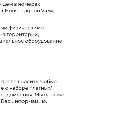
мцем в номерах
ar House Lagoon View,
ными физическими
на территории,
ециальное оборудование
й право вносить любые
е о наборе платных/
 уведомления. Мы просим
 Вас информацию.