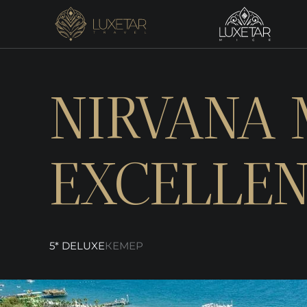
NIRVANA
EXCELLE
5* DELUXE
КЕМЕР