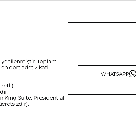
a yenilenmiştir, toplam
 on dört adet 2 katlı
WHATSAPP
retli).
dir.
in King Suite, Presidential
ücretsizdir).