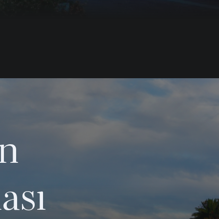
ın
lası