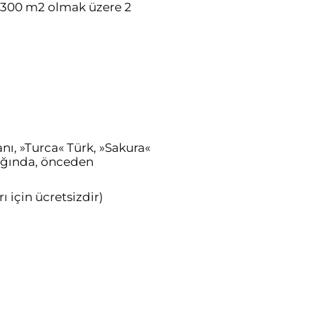
, 300 m2 olmak üzere 2
ranı, »Turca« Türk, »Sakura«
lığında, önceden
ı için ücretsizdir)