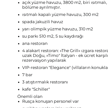
açık yüzme havuzu, 3800 m2, biri ısıtmalı
bölüme ayrılmıştır.
ısıtmalı kapalı yüzme havuzu, 300 m2
spada jakuzili havuz
yarı olimpik yüzme havuzu, 310 m2
su parkı 510 m2, 5 su kaydırağı
ana restoran
4 alakart restoran: »The Grill« ızgara resto
uzak Doğu, »Timo" İtalyan - ek ücret karşı
rezervasyon yapılarak
VIP-restoran "Elegance" (villaların konuklar
7 bar
3 atıştırmalık restoranı
kafe "Schiller"
Önemli olan
Rusça konuşan personel var