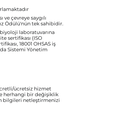
ğırlamaktadır
sı ve çevreye saygılı
ız Ödülü'nün tek sahibidir.
biyoloji laboratuvarına
te sertifikası (ISO
rtifikası, 18001 OHSAS iş
Gıda Sistemi Yönetim
retli/ücretsiz hizmet
 herhangi bir değişiklik
 bilgileri netleştirmenizi