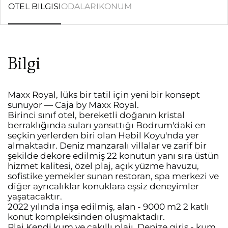
OTEL BILGISI
ODALARI
KONUM
Bilgi
Maxx Royal, lüks bir tatil için yeni bir konsept
sunuyor — Caja by Maxx Royal.
Birinci sınıf otel, bereketli doğanın kristal
berraklığında suları yansıttığı Bodrum'daki en
seçkin yerlerden biri olan Hebil Koyu'nda yer
almaktadır. Deniz manzaralı villalar ve zarif bir
şekilde dekore edilmiş 22 konutun yanı sıra üstün
hizmet kalitesi, özel plaj, açık yüzme havuzu,
sofistike yemekler sunan restoran, spa merkezi ve
diğer ayrıcalıklar konuklara eşsiz deneyimler
yaşatacaktır.
2022 yılında inşa edilmiş, alan - 9000 m2 2 katlı
konut kompleksinden oluşmaktadır.
Plaj Kendi kum ve çakıllı plajı. Denize giriş - kum