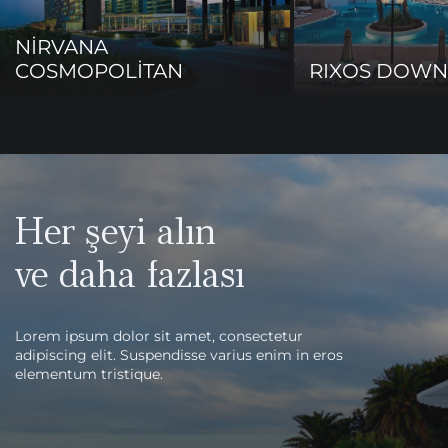
NİRVANA
COSMOPOLİTAN
RIXOS DOW
Her şeyi alın
ve daha fazlası
Lorem ipsum dolor sit amet, consectetur
adipiscing elit. Suspendisse varius enim in eros
elementum tristique.