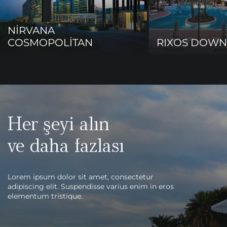
NİRVANA
COSMOPOLİTAN
RIXOS DOW
Her şeyi alın
ve daha fazlası
Lorem ipsum dolor sit amet, consectetur
adipiscing elit. Suspendisse varius enim in eros
elementum tristique.