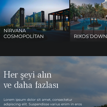
NİRVANA
COSMOPOLİTAN
RIXOS DOW
Her şeyi alın
ve daha fazlası
Lorem ipsum dolor sit amet, consectetur
adipiscing elit. Suspendisse varius enim in eros